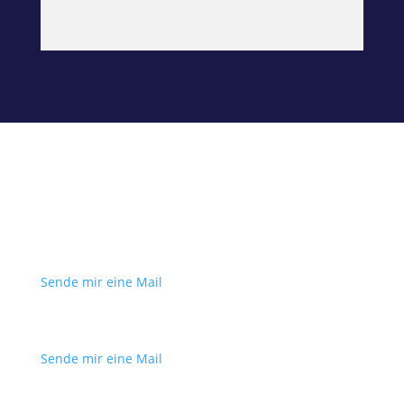
Möchtest du als Gast dabei sein?
Sende mir eine Mail
Themenvorschläge?
Sende mir eine Mail