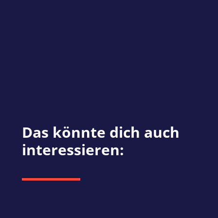
bespielen, schreib mir gerne. Ich
freue mich über Austausch,
Feedback oder einfach ein kurzes
“Hey, das hat mir geholfen”.
Das könnte dich auch
interessieren: