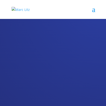
WIE ICH CONTENT FÜR VERSCHIEDENE KANÄLE
PLANE (INSTAGRAM, THREADS & BLOG)
Viele kennen mich durch meine
Arbeit mit Filmprojekten,
Podcasts oder Fußballinhalten.
Aber auf
MarcLitz.de
möchte ich
noch stärker zeigen, was mich als
Content-Macher, Medienmensch
und Marketing-Kopf auszeichnet.
Dafür gehört auch ein
transparenter Umgang mit
meinem eigenen Workflow dazu.
Wie plane ich Inhalte, die auf
Instagram, Threads und im Blog
funktionieren, ohne überall das