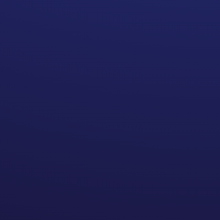
WERKZEUGKASTEN FÜR
DIE PLANUNG
Ich arbeite mit einem System, das
für mich gut funktioniert und sich
flexibel anpassen lässt:
In
Notion
halte ich
Themenideen fest und sortiere
sie nach Relevanz und
Umsetzbarkeit.
Für Texte nutze ich
meistens
Apple
Notizen
oder
Google Docs
, je
nachdem wo ich gerade bin.
Grafiken und Visuals entstehen
in
Canva
oder
Photoshop
, je
nachdem ob es schnell gehen
muss oder aufwändiger wird.