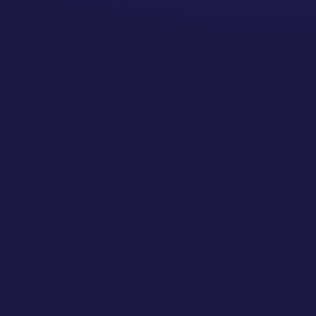
Die finale Veröffentlichung im
Blog erfolgt direkt über mein
CMS-Backend auf MarcLitz.de.
Ich plane nicht jeden Post
einzeln, sondern denke eher in
Wochenblöcken oder Kampagnen.
Manchmal ist das Thema schon da
und ich suche die passende Form
dafür, manchmal ist es
umgekehrt.
3. KEIN COPY-PASTE,
SONDERN
KANALGERECHTES
ERZÄHLEN
Was auf Instagram gut aussieht,
wirkt im Blog vielleicht zu
oberflächlich. Und was im Blog