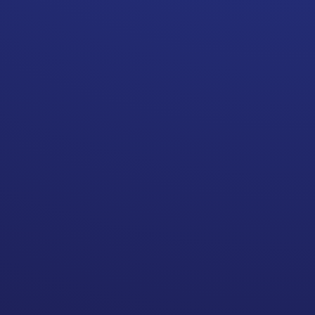
überlege ich: Wie lässt sich das
sinnvoll aufteilen? Was passt auf
Instagram, was funktioniert auf
Threads, was braucht mehr Raum
im Blog?
Ein Beispiel: Wenn ich einen
Artikel über Content-Fehler bei
Solo-Selbstständigen schreibe,
landet die ausführliche Version
natürlich im Blog. Auf Instagram
nehme ich mir vielleicht fünf
typische Fehler heraus und
gestalte daraus ein Karussell. Auf
Threads wird daraus eine kurze,
pointierte Beobachtung, vielleicht
mit einem Augenzwinkern.
2. MEIN