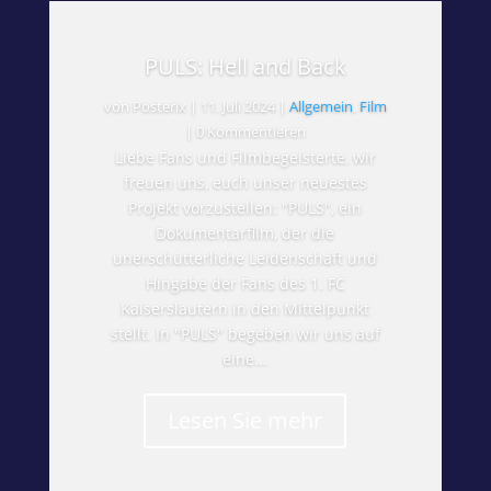
PULS: Hell and Back
von
Posterix
|
11. Juli 2024
|
Allgemein
,
Film
| 0 Kommentieren
Liebe Fans und Filmbegeisterte, wir
freuen uns, euch unser neuestes
Projekt vorzustellen: "PULS", ein
Dokumentarfilm, der die
unerschütterliche Leidenschaft und
Hingabe der Fans des 1. FC
Kaiserslautern in den Mittelpunkt
stellt. In "PULS" begeben wir uns auf
eine...
Lesen Sie mehr