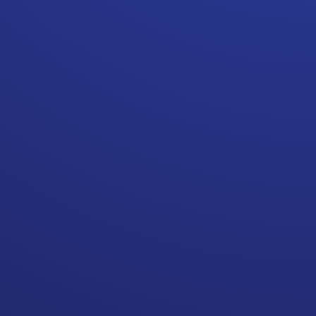
Gleiche zu posten? Und wie
schaffe ich es, dabei nicht im
Plattformchaos unterzugehen?
Genau darum geht es in diesem
Beitrag.
1. ALLES BEGINNT MIT
EINER IDEE
Am Anfang steht bei mir immer
ein Thema, das mich wirklich
beschäftigt. Etwas, das ich
spannend finde oder zu dem ich
etwas beitragen kann. Dabei frage
ich mich: Was ist relevant? Wofür
lohnt es sich, die Zeit meiner
Community in Anspruch zu
nehmen?
Wenn ich das Thema klar habe,