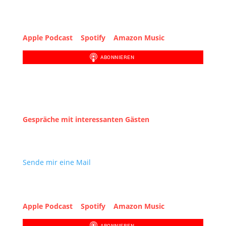
Podcast hören
Apple Podcast
|
Spotify
|
Amazon Music
Litz Talk
Gespräche mit interessanten Gästen
Möchtest du als Gast dabei sein?
Sende mir eine Mail
Podcast hören
Apple Podcast
|
Spotify
|
Amazon Music