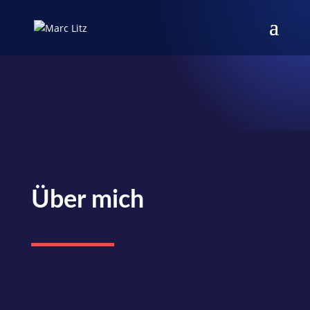
STORYTELLING FÜR BILD
& TON
Medien.Menschen.Momente
Über mich