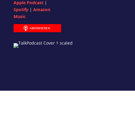
Apple Podcast
|
Spotify
|
Amazon
Music
Was ich für dich tun kann