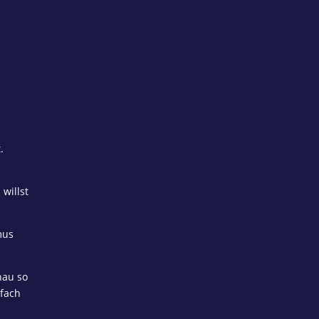
.
willst
mus
nau so
nfach