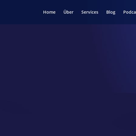
Home
Über
Services
Blog
Podca
Streamingplan
BETZE PRIME
YOUTUBE + TWITCH
GEPLANT
VW Motor | #189