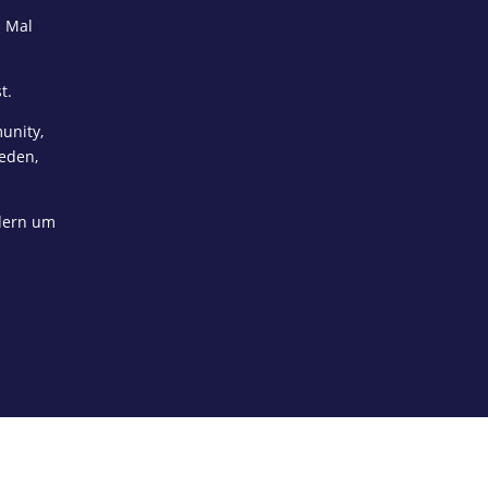
. Mal
t.
unity,
reden,
ndern um