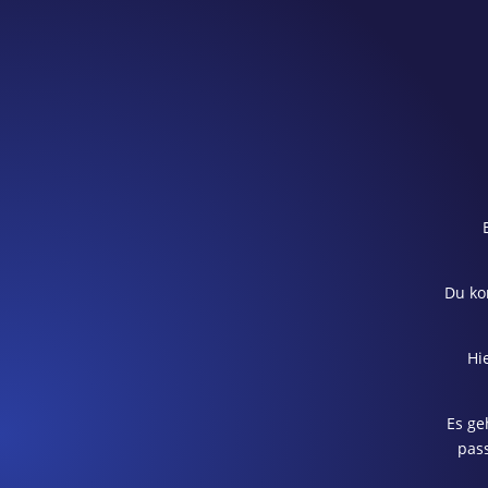
Du ko
Hi
Es ge
pass