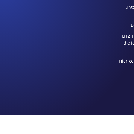
Unte
D
LITZ 
die j
Hier ge